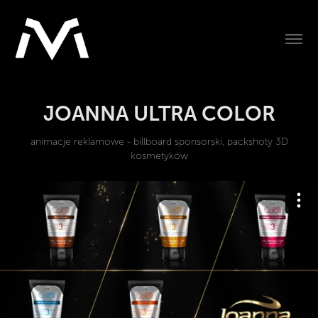
JOANNA ULTRA COLOR
animacje reklamowe - billboard sponsorski, packshoty 3D
kosmetyków